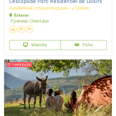
L'escapade Parc Résidentiel de Loisirs
Residentieel ontspanningspark - 4 Sterren
Estavar
Pyrénées-Orientales
Website
Fiche
TOPKEUZE