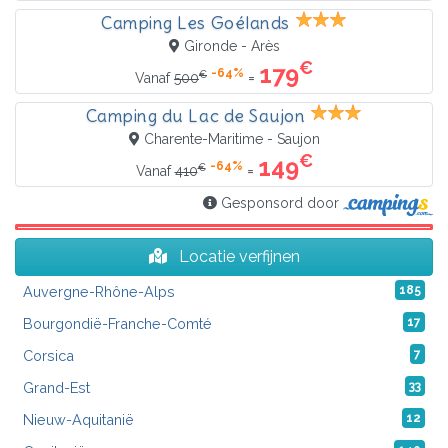
Camping Les Goélands
Gironde - Arès
€
179
-64%
€
=
Vanaf
500
Camping du Lac de Saujon
Charente-Maritime - Saujon
€
149
-64%
€
=
Vanaf
410
Gesponsord door
Locatie verfijnen
Auvergne-Rhône-Alps
185
Bourgondië-Franche-Comté
17
Corsica
7
Grand-Est
33
Nieuw-Aquitanië
12