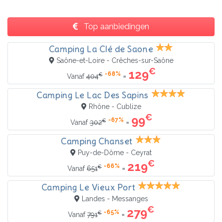
Top aanbiedingen
Camping La Clé de Saone
Saône-et-Loire - Crêches-sur-Saône
€
129
-68%
€
=
Vanaf
404
Camping Le Lac Des Sapins
Rhône - Cublize
€
99
-67%
€
=
Vanaf
302
Camping Chanset
Puy-de-Dôme - Ceyrat
€
219
-66%
€
=
Vanaf
651
Camping Le Vieux Port
Landes - Messanges
€
279
-65%
€
=
Vanaf
791