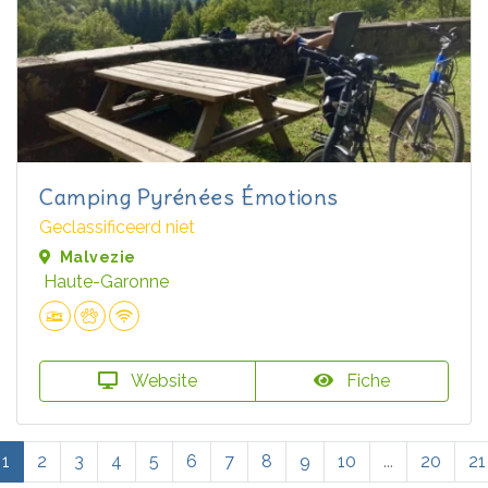
Camping Pyrénées Émotions
Geclassificeerd niet
Malvezie
Haute-Garonne
Website
Fiche
1
2
3
4
5
6
7
8
9
10
...
20
21