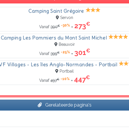
Camping Saint Grégoire
Servon
€
273
-30%
€
=
Vanaf
390
Camping Les Pommiers du Mont Saint Michel
Beauvoir
€
301
-25%
€
=
Vanaf
399
VF Villages - Les îles Anglo-Normandes - Portbail
Portbail
€
447
-10%
€
=
Vanaf
497
Gerelateerde pagina's