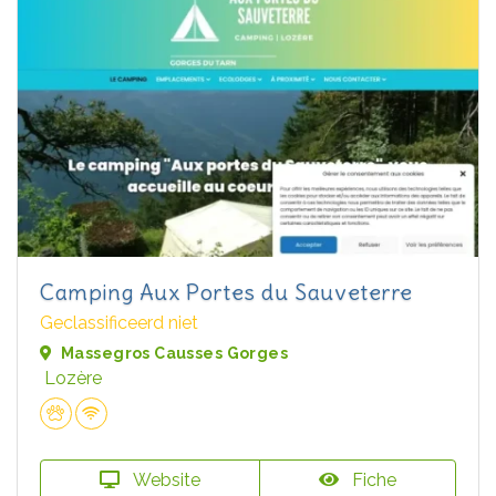
Camping Aux Portes du Sauveterre
Geclassificeerd niet
Massegros Causses Gorges
Lozère
Website
Fiche