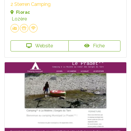
2 Sterren Camping
Florac
Lozère
Website
Fiche