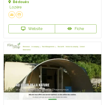
Bédouès
Lozère
Website
Fiche