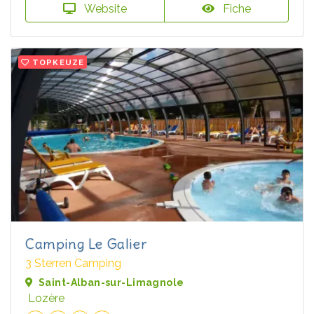
Website
Fiche
TOPKEUZE
Camping Le Galier
3 Sterren Camping
Saint-Alban-sur-Limagnole
Lozère