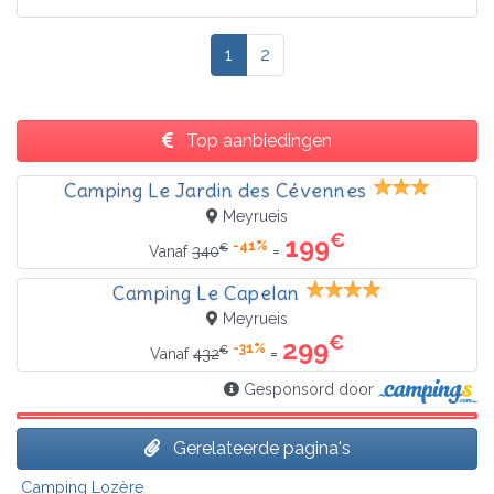
1
2
Top aanbiedingen
Camping Le Jardin des Cévennes
Meyrueis
€
199
-41%
€
=
Vanaf
340
Camping Le Capelan
Meyrueis
€
299
-31%
€
=
Vanaf
432
Gesponsord door
Gerelateerde pagina's
Camping Lozère