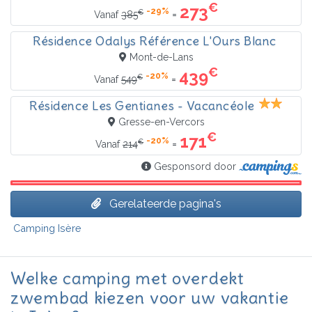
€
273
-29%
€
=
Vanaf
385
Résidence Odalys Référence L'Ours Blanc
Mont-de-Lans
€
439
-20%
€
=
Vanaf
549
Résidence Les Gentianes - Vacancéole
Gresse-en-Vercors
€
171
-20%
€
=
Vanaf
214
Gesponsord door
Gerelateerde pagina's
Camping Isère
Welke camping met overdekt
zwembad kiezen voor uw vakantie