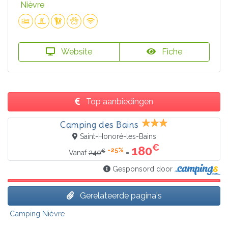
Nièvre
Website
Fiche
Top aanbiedingen
Camping des Bains
Saint-Honoré-les-Bains
€
180
-25%
€
=
Vanaf
240
Gesponsord door
Gerelateerde pagina's
Camping Nièvre