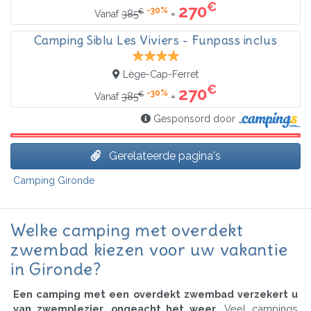
€
270
-30%
€
=
Vanaf
385
Camping Siblu Les Viviers - Funpass inclus
Lège-Cap-Ferret
€
270
-30%
€
=
Vanaf
385
Gesponsord door
Gerelateerde pagina's
Camping Gironde
Welke camping met overdekt
zwembad kiezen voor uw vakantie
in Gironde?
Een camping met een overdekt zwembad verzekert u
van zwemplezier, ongeacht het weer
. Veel campings