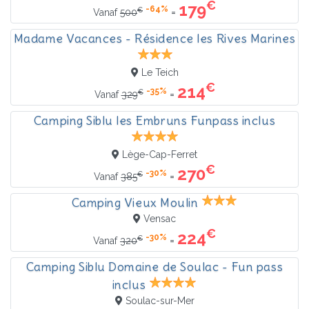
€
179
-64%
€
=
Vanaf
500
Madame Vacances - Résidence les Rives Marines
Le Teich
€
214
-35%
€
=
Vanaf
329
Camping Siblu les Embruns Funpass inclus
Lège-Cap-Ferret
€
270
-30%
€
=
Vanaf
385
Camping Vieux Moulin
Vensac
€
224
-30%
€
=
Vanaf
320
Camping Siblu Domaine de Soulac - Fun pass
inclus
Soulac-sur-Mer