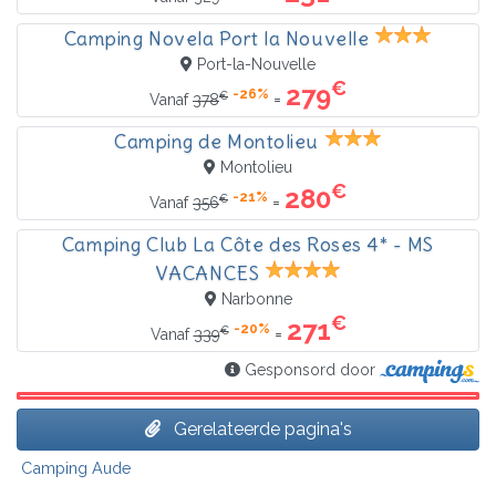
Camping Novela Port la Nouvelle
Port-la-Nouvelle
€
279
-26%
€
=
Vanaf
378
Camping de Montolieu
Montolieu
€
280
-21%
€
=
Vanaf
356
Camping Club La Côte des Roses 4* - MS
VACANCES
Narbonne
€
271
-20%
€
=
Vanaf
339
Gesponsord door
Gerelateerde pagina's
Camping Aude