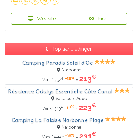
Website
Fiche
Top aanbiedingen
Camping Paradis Soleil d'Oc
Narbonne
€
213
-39%
€
=
Vanaf
352
Résidence Odalys Essentielle Côté Canal
Sallèles-d'Aude
€
223
-30%
€
=
Vanaf
319
Camping La Falaise Narbonne Plage
Narbonne
€
231
-30%
€
=
Vanaf
329