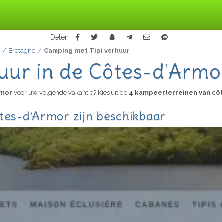
Delen
r
Bretagne
Camping met Tipi verhuur
uur in de Côtes-d'Armo
rmor
voor uw volgende vakantie? Kies uit de
4 kampeerterreinen van cô
tes-d'Armor zijn beschikbaar