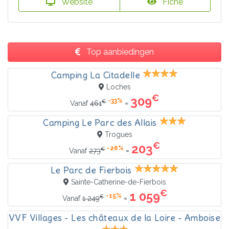
Website
Fiche
Top aanbiedingen
Camping La Citadelle
Loches
€
309
-33%
€
=
Vanaf
461
Camping Le Parc des Allais
Trogues
€
203
-26%
€
=
Vanaf
273
Le Parc de Fierbois
Sainte-Catherine-de-Fierbois
€
1 059
-15%
€
=
Vanaf
1 249
VVF Villages - Les châteaux de la Loire - Amboise