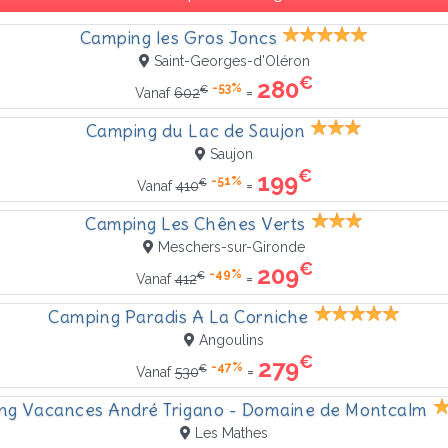
Camping les Gros Joncs
Saint-Georges-d'Oléron
€
280
-53%
€
=
Vanaf
602
Camping du Lac de Saujon
Saujon
€
199
-51%
€
=
Vanaf
410
Camping Les Chênes Verts
Meschers-sur-Gironde
€
209
-49%
€
=
Vanaf
412
Camping Paradis A La Corniche
Angoulins
€
279
-47%
€
=
Vanaf
530
ng Vacances André Trigano - Domaine de Montcalm
Les Mathes