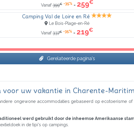
€
259
-35%
€
=
Vanaf
399
Camping Val de Loire en Ré
Le Bois-Plage-en-Ré
€
219
-35%
€
=
Vanaf
337
Gerelateerde pagina's
n voor uw vakantie in Charente-Mariti
 andere ongewone accommodaties gebaseerd op ecotoerisme of Glampi
traditioneel werd gebruikt door de inheemse Amerikaanse st
xtieldoek in de tipi's op campings.