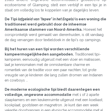
ecotoerisme of Glamping, stelt een verblijf in een tipi je in
staat om volledig los te koppelen van je dagelijks leven.
De Tipi
(afgeleid van "tepee" in het Engels)
is een woning die
traditioneel werd gebruikt door de inheemse
Amerikaanse stammen van Noord-Amerika.
Hoewel het
oorspronkelijk werd gemaakt van dierenhuiden, is dit vandaag
de dag vervangen door textieldoek in de tipi's op campings.
Bij het huren van een tipi worden verschillende
kampeermogelijkheden aangeboden.
Traditioneel tipi-
kamperen, eenvoudig uitgerust met een vloer en matrassen,
laat je kennismaken met de onmiskenbare charme en
romantiek van de traditie voor een paar nachten, tot grote
vreugde van je kinderen die lang zullen dromen van Indianen
en cowboys ...
De moderne ecologische tipi biedt daarentegen een
volledige, ongewone accommodatie
met 1 of 2 aparte
slaapkamers en een keukenruimte uitgerust met een koelkast,
kookplaat, gootsteen en magnetron. Je kunt dan een week
vakantie doorbrengen in een atypische accommodatie met al