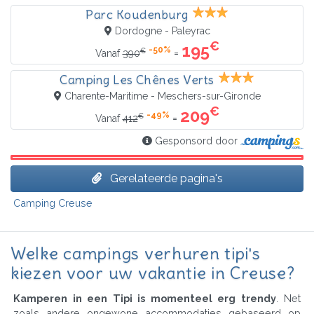
Parc Koudenburg
Dordogne - Paleyrac
€
195
-50%
€
=
Vanaf
390
Camping Les Chênes Verts
Charente-Maritime - Meschers-sur-Gironde
€
209
-49%
€
=
Vanaf
412
Gesponsord door
Gerelateerde pagina's
Camping Creuse
Welke campings verhuren tipi's
kiezen voor uw vakantie in Creuse?
Kamperen in een Tipi is momenteel erg trendy
. Net
zoals andere ongewone accommodaties gebaseerd op