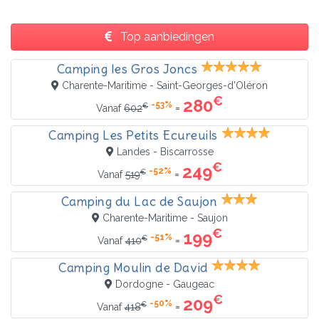
Top aanbiedingen
Camping les Gros Joncs
Charente-Maritime - Saint-Georges-d'Oléron
€
280
-53%
€
=
Vanaf
602
Camping Les Petits Ecureuils
Landes - Biscarrosse
€
249
-52%
€
=
Vanaf
519
Camping du Lac de Saujon
Charente-Maritime - Saujon
€
199
-51%
€
=
Vanaf
410
Camping Moulin de David
Dordogne - Gaugeac
€
209
-50%
€
=
Vanaf
418