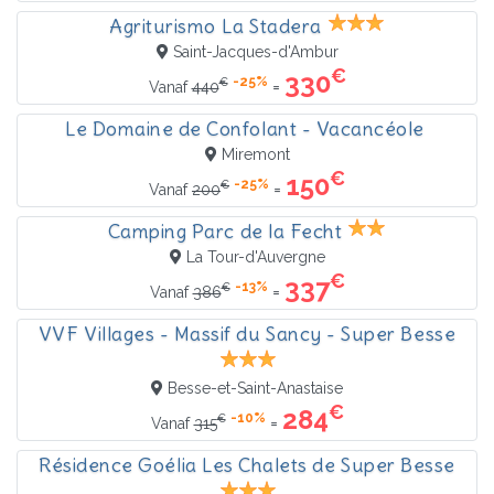
Agriturismo La Stadera
Saint-Jacques-d'Ambur
€
330
-25%
€
=
Vanaf
440
Le Domaine de Confolant - Vacancéole
Miremont
€
150
-25%
€
=
Vanaf
200
Camping Parc de la Fecht
La Tour-d'Auvergne
€
337
-13%
€
=
Vanaf
386
VVF Villages - Massif du Sancy - Super Besse
Besse-et-Saint-Anastaise
€
284
-10%
€
=
Vanaf
315
Résidence Goélia Les Chalets de Super Besse