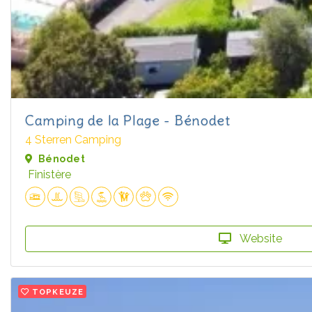
Camping de la Plage - Bénodet
4 Sterren Camping
Bénodet
Finistère
Website
TOPKEUZE