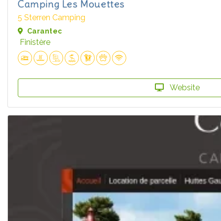
Camping Les Mouettes
5 Sterren Camping
Carantec
Finistère
Website