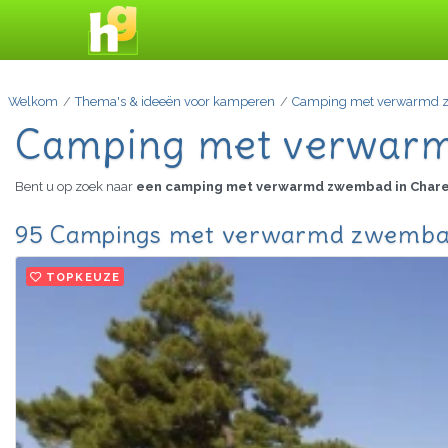
Welkom
Thema's & ideeën voor kamperen
Camping met verwarmd
Camping met verwarm
Bent u op zoek naar
een camping met verwarmd zwembad in Char
95 Campings met verwarmd zwembad 
TOPKEUZE