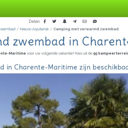
Delen
 zwembad
Nieuw-Aquitanië
Camping met verwarmd zwembad
d zwembad in Charent
ente-Maritime
voor uw volgende vakantie? Kies uit de
95 kampeerterrei
in Charente-Maritime zijn beschikba