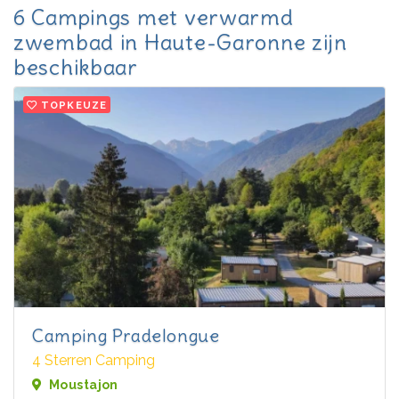
6 Campings met verwarmd
zwembad in Haute-Garonne zijn
beschikbaar
TOPKEUZE
Camping Pradelongue
4 Sterren Camping
Moustajon