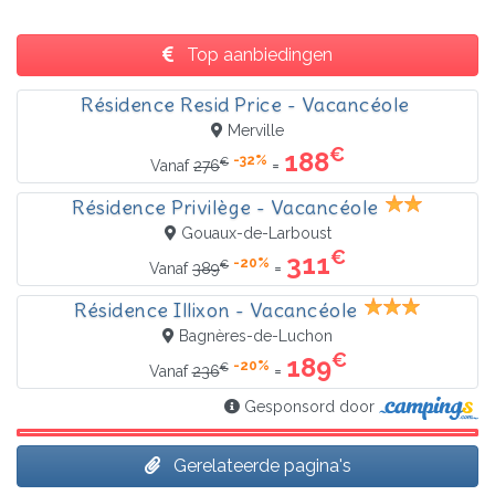
Top aanbiedingen
Résidence Resid Price - Vacancéole
Merville
€
188
-32%
€
=
Vanaf
276
Résidence Privilège - Vacancéole
Gouaux-de-Larboust
€
311
-20%
€
=
Vanaf
389
Résidence Illixon - Vacancéole
Bagnères-de-Luchon
€
189
-20%
€
=
Vanaf
236
Gesponsord door
Gerelateerde pagina's