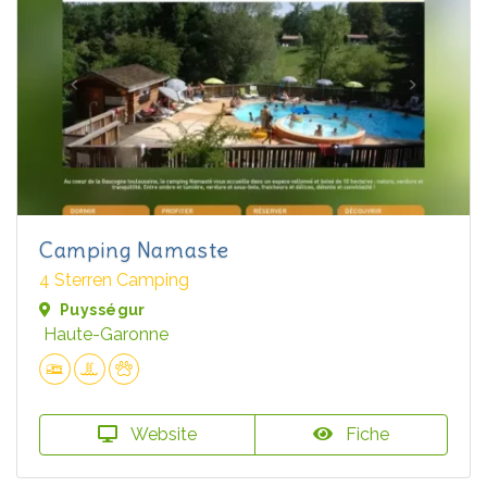
Camping Namaste
4 Sterren Camping
Puysségur
Haute-Garonne
Website
Fiche