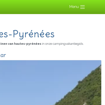
Menu
es-Pyrénées
inen van hautes-pyrénées
in onze campingvakantiegids.
aar