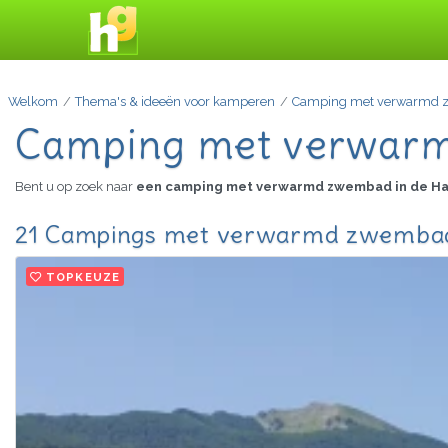
Welkom
Thema's & ideeën voor kamperen
Camping met verwarmd
Camping met verwarm
Bent u op zoek naar
een camping met verwarmd zwembad in de H
21 Campings met verwarmd zwembad 
TOPKEUZE