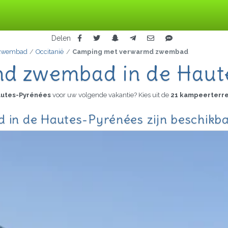
Delen
 zwembad
Occitanië
Camping met verwarmd zwembad
d zwembad in de Haut
autes-Pyrénées
voor uw volgende vakantie? Kies uit de
21 kampeerterre
in de Hautes-Pyrénées zijn beschikb