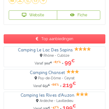
Website
Fiche
Top aanbiedingen
Camping Le Lac Des Sapins
Rhône - Cublize
€
99
-67%
€
=
Vanaf
302
Camping Chanset
Puy-de-Dôme - Ceyrat
€
219
-66%
€
=
Vanaf
651
Camping les Rives d'Auzon
Ardèche - Lavilledieu
€
199
-47%
€
=
Vanaf
375