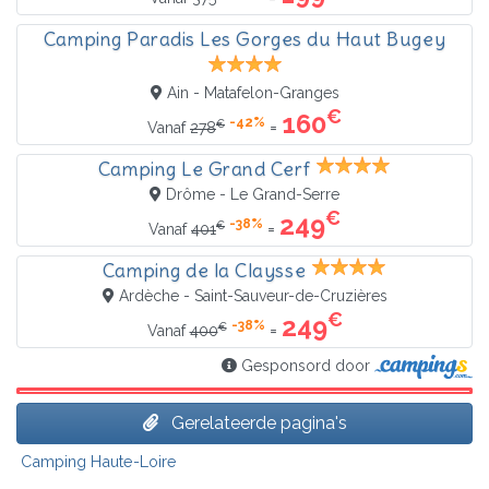
Camping Paradis Les Gorges du Haut Bugey
Ain - Matafelon-Granges
€
160
-42%
€
=
Vanaf
278
Camping Le Grand Cerf
Drôme - Le Grand-Serre
€
249
-38%
€
=
Vanaf
401
Camping de la Claysse
Ardèche - Saint-Sauveur-de-Cruzières
€
249
-38%
€
=
Vanaf
400
Gesponsord door
Gerelateerde pagina's
Camping Haute-Loire