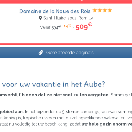
Domaine de la Noue des Rois
Saint-Hilaire-sous-Romilly
€
509
-14%
€
=
Vanaf
594
Gerelateerde pagina's
voor uw vakantie in het Aube?
verblijf bieden dat ze niet snel zullen vergeten
. Sommige k
gebied aan.
In het bijzonder de 5-sterren campings, waarvan somm
koning is, tropische rivieren met duizelingwekkende watervallen, ver
aat nu volledig tot uw beschikking, zodat
uw hele gezin enorm ve