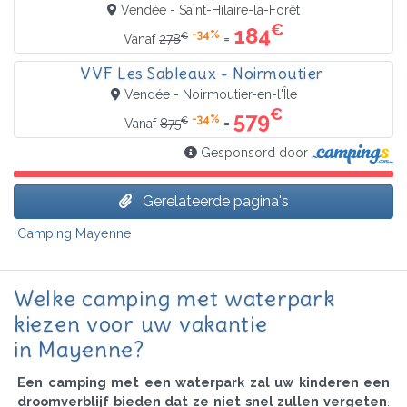
Vendée - Saint-Hilaire-la-Forêt
€
184
-34%
€
=
Vanaf
278
VVF Les Sableaux - Noirmoutier
Vendée - Noirmoutier-en-l'Île
€
579
-34%
€
=
Vanaf
875
Gesponsord door
Gerelateerde pagina's
Camping Mayenne
Welke camping met waterpark
kiezen voor uw vakantie
in Mayenne?
Een camping met een waterpark zal uw kinderen een
droomverblijf bieden dat ze niet snel zullen vergeten
.