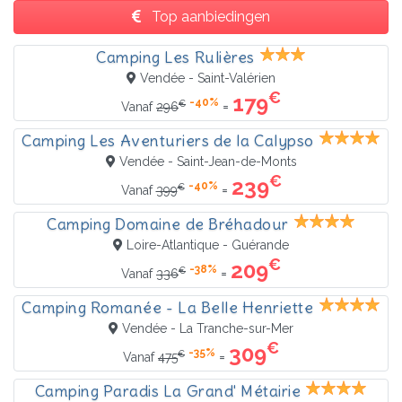
Top aanbiedingen
Camping Les Rulières
Vendée - Saint-Valérien
€
179
-40%
€
=
Vanaf
296
Camping Les Aventuriers de la Calypso
Vendée - Saint-Jean-de-Monts
€
239
-40%
€
=
Vanaf
399
Camping Domaine de Bréhadour
Loire-Atlantique - Guérande
€
209
-38%
€
=
Vanaf
336
Camping Romanée - La Belle Henriette
Vendée - La Tranche-sur-Mer
€
309
-35%
€
=
Vanaf
475
Camping Paradis La Grand' Métairie