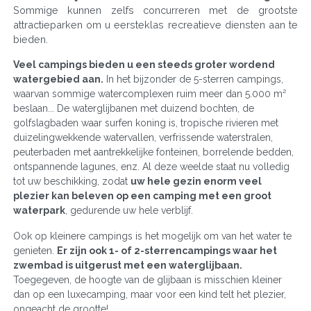
Sommige kunnen zelfs concurreren met de grootste
attractieparken om u eersteklas recreatieve diensten aan te
bieden.
Veel campings bieden u een steeds groter wordend
watergebied aan.
In het bijzonder de 5-sterren campings,
waarvan sommige watercomplexen ruim meer dan 5.000 m²
beslaan... De waterglijbanen met duizend bochten, de
golfslagbaden waar surfen koning is, tropische rivieren met
duizelingwekkende watervallen, verfrissende waterstralen,
peuterbaden met aantrekkelijke fonteinen, borrelende bedden,
ontspannende lagunes, enz. Al deze weelde staat nu volledig
tot uw beschikking, zodat
uw hele gezin enorm veel
plezier kan beleven op een camping met een groot
waterpark
, gedurende uw hele verblijf.
Ook op kleinere campings is het mogelijk om van het water te
genieten.
Er zijn ook 1- of 2-sterrencampings waar het
zwembad is uitgerust met een waterglijbaan.
Toegegeven, de hoogte van de glijbaan is misschien kleiner
dan op een luxecamping, maar voor een kind telt het plezier,
ongeacht de grootte!