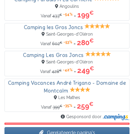
Angoulins
€
199
-54%
€
=
Vanaf
433
Camping les Gros Joncs
Saint-Georges-d'Oléron
€
280
-53%
€
=
Vanaf
602
Camping Les Gros Joncs
Saint-Georges-d'Oléron
€
249
-42%
€
=
Vanaf
428
Camping Vacances André Trigano - Domaine de
Montcalm
Les Mathes
€
259
-35%
€
=
Vanaf
399
Gesponsord door
Gerelateerde pagina's