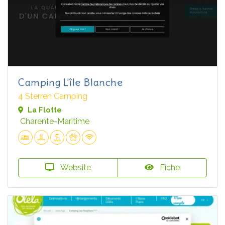
Camping L'île Blanche
4 Sterren Camping
La Flotte
Charente-Maritime
Website
Fiche