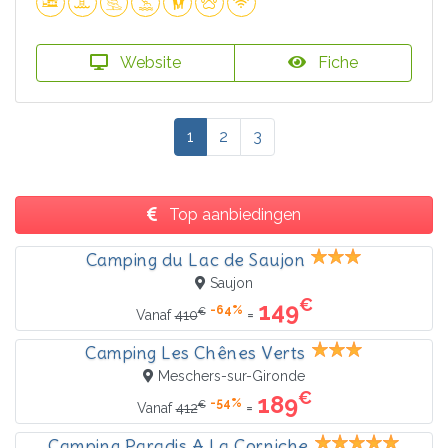
Website
Fiche
1
2
3
Top aanbiedingen
Camping du Lac de Saujon
Saujon
€
149
-64%
€
=
Vanaf
410
Camping Les Chênes Verts
Meschers-sur-Gironde
€
189
-54%
€
=
Vanaf
412
Camping Paradis A La Corniche