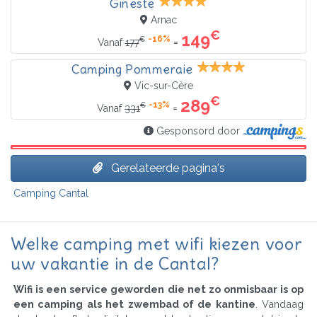
Gineste
Arnac
€
149
-16%
€
=
Vanaf
177
Camping Pommeraie
Vic-sur-Cère
€
289
-13%
€
=
Vanaf
331
Gesponsord door
Gerelateerde pagina's
Camping Cantal
Welke camping met wifi kiezen voor
uw vakantie in de Cantal?
Wifi is een service geworden die net zo onmisbaar is op
een camping als het zwembad of de kantine
. Vandaag