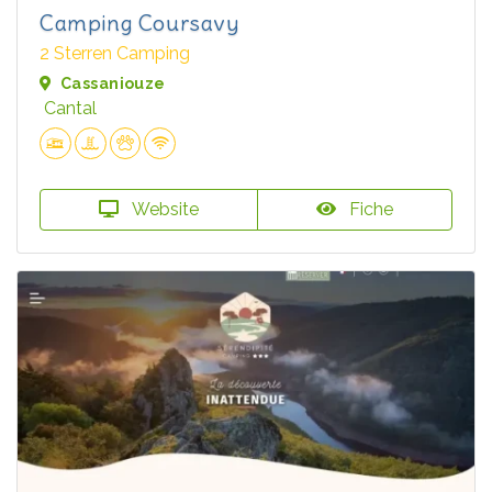
Camping Coursavy
2 Sterren Camping
Cassaniouze
Cantal
Website
Fiche