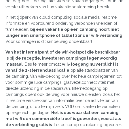
de dag heeft de digitale wereld vakantiegangers tot in de
verste uithoeken van hun vakantiebestemming bereikt.
In het tijdperk van cloud computing, sociale media, realtime
informatie en voortdurend onderling verbonden vrienden of
familieleden,
bij een vakantie op een camping hoort niet
langer een smartphone of tablet zonder wifi-verbinding.
Voor sommigen is dit simpelweg ondenkbaar!
Van het internetpunt of de wifi-hotspot die beschikbaar
is bij de receptie, investeren campings tegenwoordig
massaal
. Des te meer omdat
wifi-toegang nu verplicht is
vanaf de 2-sterrenclassificatie
op alle standplaatsen van
de camping. Van wifi-dekking over het hele campingterrein tot,
voor sommige luxe campings, glasvezelconnectiviteit met
directe uitzending in de stacaravan. Internettoegang op
campings opent ook de weg voor nieuwe diensten, zoals het
in realtime verstrekken van informatie over de activiteiten van
de camping, of op termijn zelfs VOD om klanten te vermaken
op regenachtige dagen.
Het is dus waar dat een camping
met wifi een commerciële troef is geworden, vooral als
de verbinding gratis is
. Let echter op de rekening bij vertrek