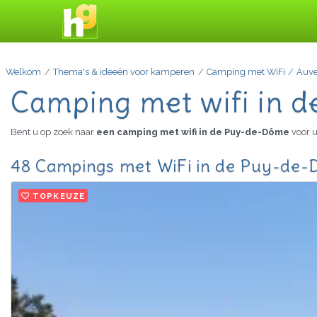
Welkom
Thema's & ideeën voor kamperen
Camping met WiFi
Auve
Camping met wifi in 
Bent u op zoek naar
een camping met wifi in de Puy-de-Dôme
voor 
48 Campings met WiFi in de Puy-de-
TOPKEUZE