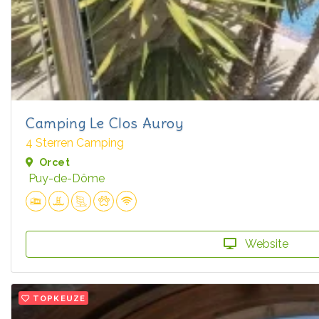
Camping Le Clos Auroy
4 Sterren Camping
Orcet
Puy-de-Dôme
Website
TOPKEUZE