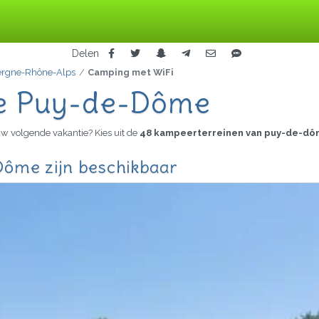
Delen
rgne-Rhône-Alps
Camping met WiFi
de Puy-de-Dôme
uw volgende vakantie? Kies uit de
48 kampeerterreinen van puy-de-d
Dôme zijn beschikbaar