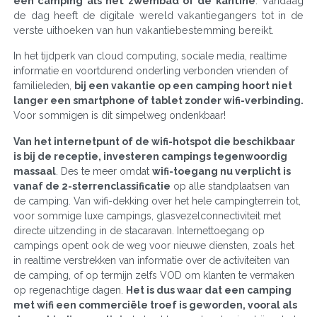
een camping als het zwembad of de kantine
. Vandaag
de dag heeft de digitale wereld vakantiegangers tot in de
verste uithoeken van hun vakantiebestemming bereikt.
In het tijdperk van cloud computing, sociale media, realtime
informatie en voortdurend onderling verbonden vrienden of
familieleden,
bij een vakantie op een camping hoort niet
langer een smartphone of tablet zonder wifi-verbinding.
Voor sommigen is dit simpelweg ondenkbaar!
Van het internetpunt of de wifi-hotspot die beschikbaar
is bij de receptie, investeren campings tegenwoordig
massaal
. Des te meer omdat
wifi-toegang nu verplicht is
vanaf de 2-sterrenclassificatie
op alle standplaatsen van
de camping. Van wifi-dekking over het hele campingterrein tot,
voor sommige luxe campings, glasvezelconnectiviteit met
directe uitzending in de stacaravan. Internettoegang op
campings opent ook de weg voor nieuwe diensten, zoals het
in realtime verstrekken van informatie over de activiteiten van
de camping, of op termijn zelfs VOD om klanten te vermaken
op regenachtige dagen.
Het is dus waar dat een camping
met wifi een commerciële troef is geworden, vooral als