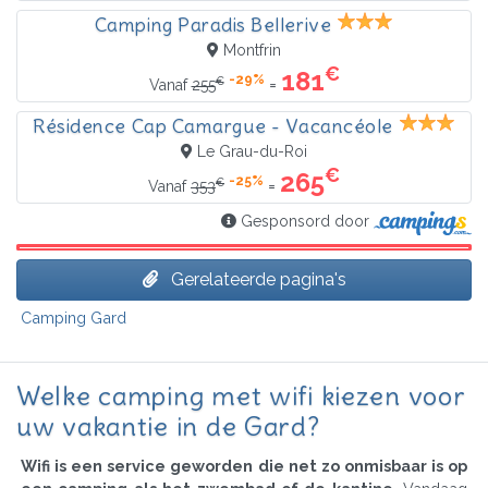
Camping Paradis Bellerive
Montfrin
€
181
-29%
€
=
Vanaf
255
Résidence Cap Camargue - Vacancéole
Le Grau-du-Roi
€
265
-25%
€
=
Vanaf
353
Gesponsord door
Gerelateerde pagina's
Camping Gard
Welke camping met wifi kiezen voor
uw vakantie in de Gard?
Wifi is een service geworden die net zo onmisbaar is op