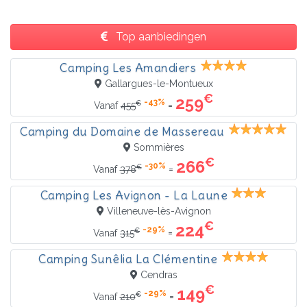
Top aanbiedingen
Camping Les Amandiers
Gallargues-le-Montueux
€
259
-43%
€
=
Vanaf
455
Camping du Domaine de Massereau
Sommières
€
266
-30%
€
=
Vanaf
378
Camping Les Avignon - La Laune
Villeneuve-lès-Avignon
€
224
-29%
€
=
Vanaf
315
Camping Sunêlia La Clémentine
Cendras
€
149
-29%
€
=
Vanaf
210