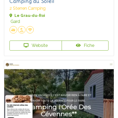
Camping du Soleil
2 Sterren Camping
Le Grau-du-Roi
Gard
Website
Fiche