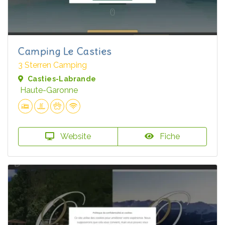
Camping Le Casties
3 Sterren Camping
Casties-Labrande
Haute-Garonne
Website
Fiche