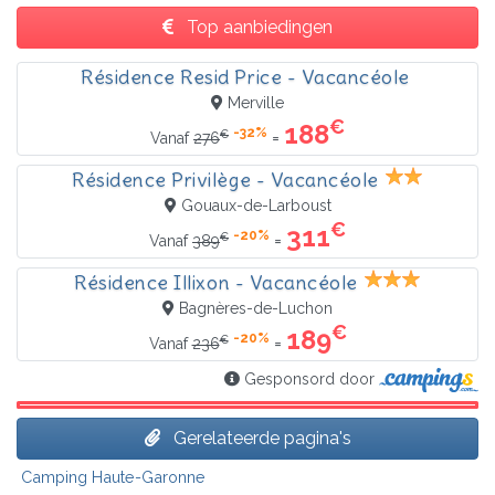
Top aanbiedingen
Résidence Resid Price - Vacancéole
Merville
€
188
-32%
€
=
Vanaf
276
Résidence Privilège - Vacancéole
Gouaux-de-Larboust
€
311
-20%
€
=
Vanaf
389
Résidence Illixon - Vacancéole
Bagnères-de-Luchon
€
189
-20%
€
=
Vanaf
236
Gesponsord door
Gerelateerde pagina's
Camping Haute-Garonne