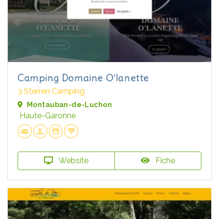
Camping Domaine O’lanette
3 Sterren Camping
Montauban-de-Luchon
Haute-Garonne
Website
Fiche