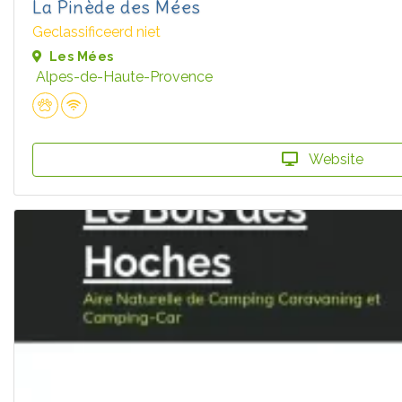
La Pinède des Mées
Geclassificeerd niet
Les Mées
Alpes-de-Haute-Provence
Website