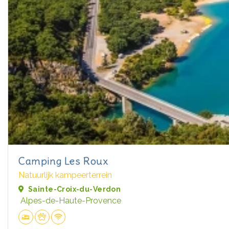
Camping Les Roux
Natuurlijk kampeerterrein
Sainte-Croix-du-Verdon
Alpes-de-Haute-Provence