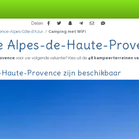
Delen
ence-Alpes-Côte d'Azur
Camping met WiFi
de Alpes-de-Haute-Prov
Provence
voor uw volgende vakantie? Kies uit de
48 kampeerterreinen va
-Haute-Provence zijn beschikbaar