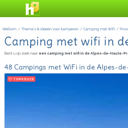
Welkom
Thema's & ideeën voor kamperen
Camping met WiFi
Prov
Camping met wifi in 
Bent u op zoek naar
een camping met wifi in de Alpes-de-Haute-
48 Campings met WiFi in de Alpes-de
TOPKEUZE