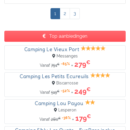
1
2
3
Top aanbiedingen
Camping Le Vieux Port
Messanges
€
279
-65%
€
=
Vanaf
791
Camping Les Petits Ecureuils
Biscarrosse
€
249
-52%
€
=
Vanaf
519
Camping Lou Payou
Lesperon
€
179
-36%
€
=
Vanaf
280