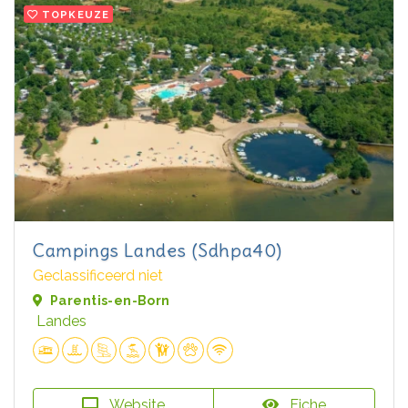
TOPKEUZE
Campings Landes (Sdhpa40)
Geclassificeerd niet
Parentis-en-Born
Landes
Website
Fiche