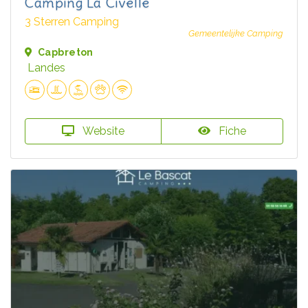
Camping La Civelle
3 Sterren Camping
Gemeentelijke Camping
Capbreton
Landes
Website
Fiche