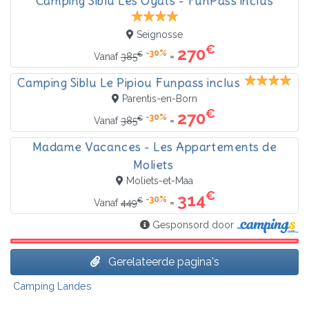
Camping Siblu Les Oyats - FunPass inclus
Seignosse
€
270
-30%
€
=
Vanaf
385
Camping Siblu Le Pipiou Funpass inclus
Parentis-en-Born
€
270
-30%
€
=
Vanaf
385
Madame Vacances - Les Appartements de
Moliets
Moliets-et-Maa
€
314
-30%
€
=
Vanaf
449
Gesponsord door
Gerelateerde pagina's
Camping Landes