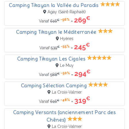
Camping Tikayan la Vallée du Paradis
Agay (Saint-Raphaël)
€
269
-56%
€
=
Vanaf
616
Camping Tikayan le Méditerranée
Hyères
€
245
-55%
€
=
Vanaf
539
Camping Tikayan Les Cigales
Le Muy
€
294
-50%
€
=
Vanaf
588
Camping Sélection Camping
La Croix-Valmer
€
319
-48%
€
=
Vanaf
616
Camping Versants (anciennement Parc des
Chênes)
La Croix-Valmer