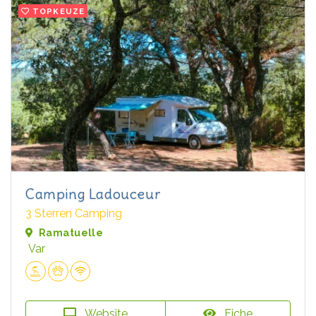
TOPKEUZE
Camping Ladouceur
3 Sterren Camping
Ramatuelle
Var
Website
Fiche