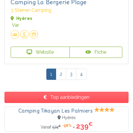
Camping La Bergerie Plage
3 Sterren Camping
Hyères
Var
Website
Fiche
1
2
3
4
Top aanbiedingen
Camping Tikayan Les Palmiers
Hyères
€
239
-58%
€
=
Vanaf
574