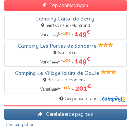
Top aanbiedingen
Camping Canal de Berry
Saint-Amand-Montrond
€
149
-15%
€
=
Vanaf
175
Camping Les Portes de Sancerre
Saint-Satur
€
149
-15%
€
=
Vanaf
175
Camping Le Village loisirs de Goule
Bessais-le-Fromental
€
201
-11%
€
=
Vanaf
225
Gesponsord door
Gerelateerde pagina's
Camping Cher