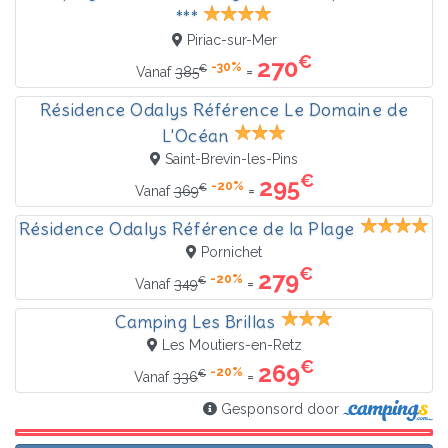
***
Piriac-sur-Mer
€
270
-30%
€
=
Vanaf
385
Résidence Odalys Référence Le Domaine de
L'Océan
Saint-Brevin-les-Pins
€
295
-20%
€
=
Vanaf
369
Résidence Odalys Référence de la Plage
Pornichet
€
279
-20%
€
=
Vanaf
349
Camping Les Brillas
Les Moutiers-en-Retz
€
269
-20%
€
=
Vanaf
336
Gesponsord door