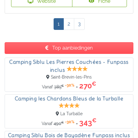
Website
Fiche
1
2
3
Top aanbiedingen
Camping Siblu Les Pierres Couchées - Funpass
inclus
Saint-Brevin-les-Pins
€
270
-30%
€
=
Vanaf
385
Camping les Chardons Bleus de la Turballe
La Turballe
€
343
-30%
€
=
Vanaf
490
Camping Siblu Bois de Bayadène Funpass inclus