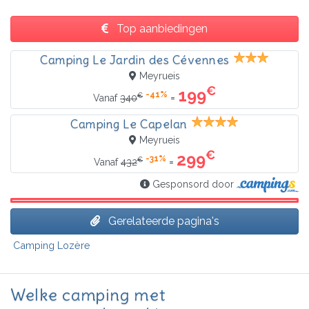
Top aanbiedingen
Camping Le Jardin des Cévennes
Meyrueis
€
199
-41%
€
=
Vanaf
340
Camping Le Capelan
Meyrueis
€
299
-31%
€
=
Vanaf
432
Gesponsord door
Gerelateerde pagina's
Camping Lozère
Welke camping met