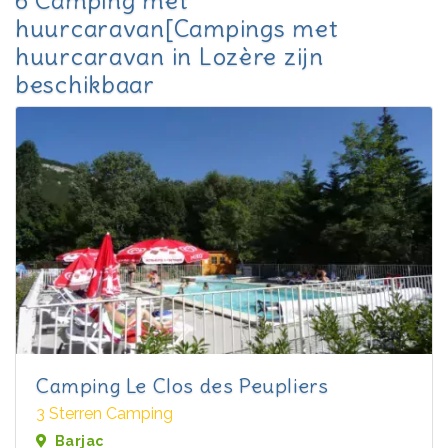
6 Camping met
huurcaravan[Campings met
huurcaravan in Lozère zijn
beschikbaar
Camping Le Clos des Peupliers
3 Sterren Camping
Barjac