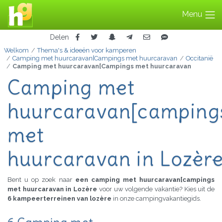
Menu
Delen
Welkom
Thema's & ideeën voor kamperen
Camping met huurcaravan[Campings met huurcaravan
Occitanië
Camping met huurcaravan[Campings met huurcaravan
Camping met
huurcaravan[camping
met
huurcaravan in Lozèr
Bent u op zoek naar
een camping met huurcaravan[campings
met huurcaravan in Lozère
voor uw volgende vakantie? Kies uit de
6 kampeerterreinen van lozère
in onze campingvakantiegids.