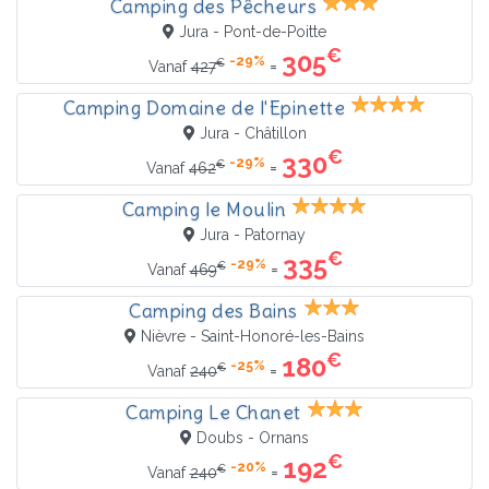
Camping des Pêcheurs
Jura - Pont-de-Poitte
€
305
-29%
€
=
Vanaf
427
Camping Domaine de l'Epinette
Jura - Châtillon
€
330
-29%
€
=
Vanaf
462
Camping le Moulin
Jura - Patornay
€
335
-29%
€
=
Vanaf
469
Camping des Bains
Nièvre - Saint-Honoré-les-Bains
€
180
-25%
€
=
Vanaf
240
Camping Le Chanet
Doubs - Ornans
€
192
-20%
€
=
Vanaf
240