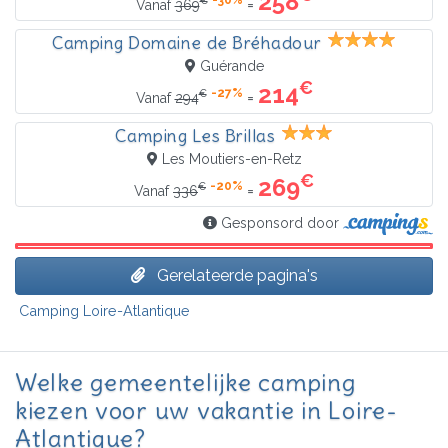
258
€
=
Vanaf
369
Camping Domaine de Bréhadour
Guérande
€
214
-27%
€
=
Vanaf
294
Camping Les Brillas
Les Moutiers-en-Retz
€
269
-20%
€
=
Vanaf
336
Gesponsord door
Gerelateerde pagina's
Camping Loire-Atlantique
Welke gemeentelijke camping
kiezen voor uw vakantie in Loire-
Atlantique?