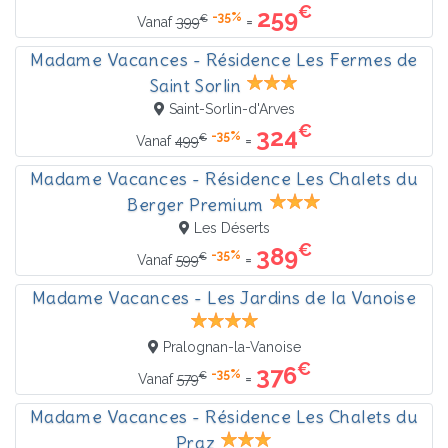
€
259
-35%
€
=
Vanaf
399
Madame Vacances - Résidence Les Fermes de
Saint Sorlin
Saint-Sorlin-d'Arves
€
324
-35%
€
=
Vanaf
499
Madame Vacances - Résidence Les Chalets du
Berger Premium
Les Déserts
€
389
-35%
€
=
Vanaf
599
Madame Vacances - Les Jardins de la Vanoise
Pralognan-la-Vanoise
€
376
-35%
€
=
Vanaf
579
Madame Vacances - Résidence Les Chalets du
Praz