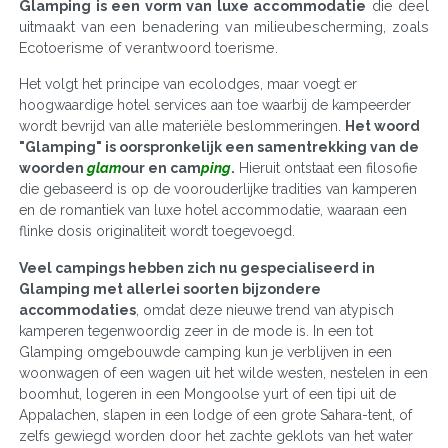
Glamping is een vorm van luxe accommodatie
die deel
uitmaakt van een benadering van milieubescherming, zoals
Ecotoerisme of verantwoord toerisme.
Het volgt het principe van ecolodges, maar voegt er
hoogwaardige hotel services aan toe waarbij de kampeerder
wordt bevrijd van alle materiële beslommeringen.
Het woord
"Glamping" is oorspronkelijk een samentrekking van de
woorden
glam
our en cam
ping
.
Hieruit ontstaat een filosofie
die gebaseerd is op de voorouderlijke tradities van kamperen
en de romantiek van luxe hotel accommodatie, waaraan een
flinke dosis originaliteit wordt toegevoegd.
Veel campings hebben zich nu gespecialiseerd in
Glamping met allerlei soorten bijzondere
accommodaties
, omdat deze nieuwe trend van atypisch
kamperen tegenwoordig zeer in de mode is. In een tot
Glamping omgebouwde camping kun je verblijven in een
woonwagen of een wagen uit het wilde westen, nestelen in een
boomhut, logeren in een Mongoolse yurt of een tipi uit de
Appalachen, slapen in een lodge of een grote Sahara-tent, of
zelfs gewiegd worden door het zachte geklots van het water