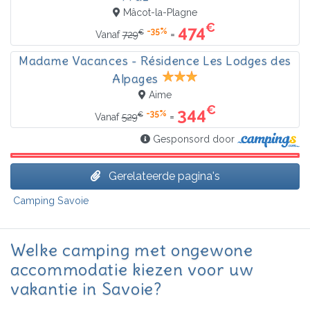
Mâcot-la-Plagne
€
474
-35%
€
=
Vanaf
729
Madame Vacances - Résidence Les Lodges des
Alpages
Aime
€
344
-35%
€
=
Vanaf
529
Gesponsord door
Gerelateerde pagina's
Camping Savoie
Welke camping met ongewone
accommodatie kiezen voor uw
vakantie in Savoie?