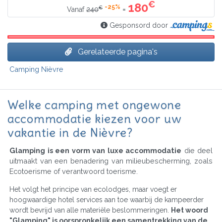
€
180
-25%
€
=
Vanaf
240
Gesponsord door
Gerelateerde pagina's
Camping Nièvre
Welke camping met ongewone
accommodatie kiezen voor uw
vakantie in de Nièvre?
Glamping is een vorm van luxe accommodatie
die deel
uitmaakt van een benadering van milieubescherming, zoals
Ecotoerisme of verantwoord toerisme.
Het volgt het principe van ecolodges, maar voegt er
hoogwaardige hotel services aan toe waarbij de kampeerder
wordt bevrijd van alle materiële beslommeringen.
Het woord
"Glamping" is oorspronkelijk een samentrekking van de