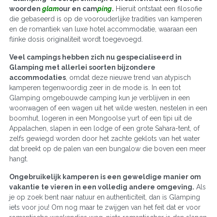
woorden
glam
our en cam
ping
.
Hieruit ontstaat een filosofie
die gebaseerd is op de voorouderlijke tradities van kamperen
en de romantiek van luxe hotel accommodatie, waaraan een
flinke dosis originaliteit wordt toegevoegd.
Veel campings hebben zich nu gespecialiseerd in
Glamping met allerlei soorten bijzondere
accommodaties
, omdat deze nieuwe trend van atypisch
kamperen tegenwoordig zeer in de mode is. In een tot
Glamping omgebouwde camping kun je verblijven in een
woonwagen of een wagen uit het wilde westen, nestelen in een
boomhut, logeren in een Mongoolse yurt of een tipi uit de
Appalachen, slapen in een lodge of een grote Sahara-tent, of
zelfs gewiegd worden door het zachte geklots van het water
dat breekt op de palen van een bungalow die boven een meer
hangt.
Ongebruikelijk kamperen is een geweldige manier om
vakantie te vieren in een volledig andere omgeving.
Als
je op zoek bent naar natuur en authenticiteit, dan is Glamping
iets voor jou! Om nog maar te zwijgen van het feit dat er voor