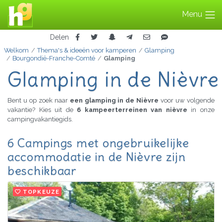
Menu
Delen
Welkom
Thema's & ideeën voor kamperen
Glamping
Bourgondië-Franche-Comté
Glamping
Glamping in de Nièvre
Bent u op zoek naar
een glamping in de Nièvre
voor uw volgende
vakantie? Kies uit de
6 kampeerterreinen van nièvre
in onze
campingvakantiegids.
6 Campings met ongebruikelijke
accommodatie in de Nièvre zijn
beschikbaar
TOPKEUZE