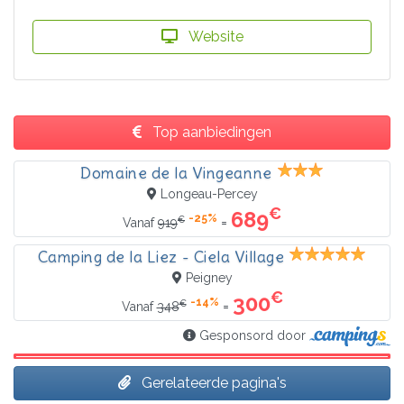
Website
Top aanbiedingen
Domaine de la Vingeanne
Longeau-Percey
€
689
-25%
€
=
Vanaf
919
Camping de la Liez - Ciela Village
Peigney
€
300
-14%
€
=
Vanaf
348
Gesponsord door
Gerelateerde pagina's