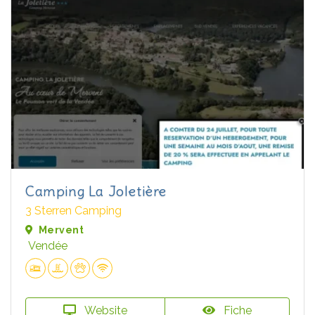
Camping La Joletière
3 Sterren Camping
Mervent
Vendée
Website
Fiche