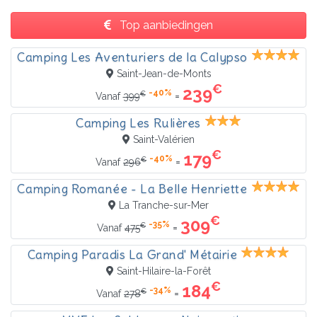
Top aanbiedingen
Camping Les Aventuriers de la Calypso
Saint-Jean-de-Monts
€
239
-40%
€
=
Vanaf
399
Camping Les Rulières
Saint-Valérien
€
179
-40%
€
=
Vanaf
296
Camping Romanée - La Belle Henriette
La Tranche-sur-Mer
€
309
-35%
€
=
Vanaf
475
Camping Paradis La Grand' Métairie
Saint-Hilaire-la-Forêt
€
184
-34%
€
=
Vanaf
278