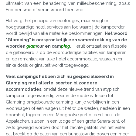
uitmaakt van een benadering van milieubescherming, zoals
Ecotoerisme of verantwoord toerisme.
Het volgt het principe van ecolodges, maar voegt er
hoogwaardige hotel services aan toe waarbij de kampeerder
wordt bevrijd van alle materiële beslommeringen.
Het woord
"Glamping" is oorspronkelijk een samentrekking van de
woorden
glam
our en cam
ping
.
Hieruit ontstaat een filosofie
die gebaseerd is op de voorouderlijke tradities van kamperen
en de romantiek van luxe hotel accommodatie, waaraan een
flinke dosis originaliteit wordt toegevoegd.
Veel campings hebben zich nu gespecialiseerd in
Glamping met allerlei soorten bijzondere
accommodaties
, omdat deze nieuwe trend van atypisch
kamperen tegenwoordig zeer in de mode is. In een tot
Glamping omgebouwde camping kun je verblijven in een
woonwagen of een wagen uit het wilde westen, nestelen in een
boomhut, logeren in een Mongoolse yurt of een tipi uit de
Appalachen, slapen in een lodge of een grote Sahara-tent, of
zelfs gewiegd worden door het zachte geklots van het water
dat breekt op de palen van een bungalow die boven een meer