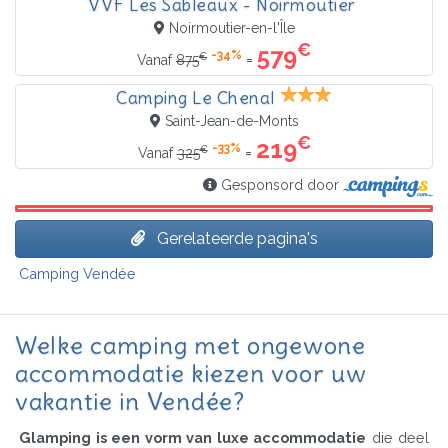
VVF Les Sableaux - Noirmoutier
Noirmoutier-en-l'Île
€
579
-34%
€
=
Vanaf
875
Camping Le Chenal
Saint-Jean-de-Monts
€
219
-33%
€
=
Vanaf
325
Gesponsord door
Gerelateerde pagina's
Camping Vendée
Welke camping met ongewone
accommodatie kiezen voor uw
vakantie in Vendée?
Glamping is een vorm van luxe accommodatie
die deel