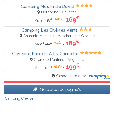
Camping Moulin de David
Dordogne - Gaugeac
€
169
-60%
€
=
Vanaf
418
Camping Les Chênes Verts
Charente-Maritime - Meschers-sur-Gironde
€
189
-54%
€
=
Vanaf
412
Camping Paradis A La Corniche
Charente-Maritime - Angoulins
€
199
-54%
€
=
Vanaf
433
Gesponsord door
Gerelateerde pagina's
Camping Creuse