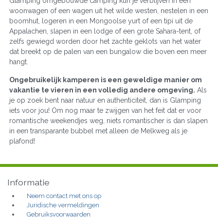
Glamping omgebouwde camping kun je verblijven in een
woonwagen of een wagen uit het wilde westen, nestelen in een
boomhut, logeren in een Mongoolse yurt of een tipi uit de
Appalachen, slapen in een lodge of een grote Sahara-tent, of
zelfs gewiegd worden door het zachte geklots van het water
dat breekt op de palen van een bungalow die boven een meer
hangt.
Ongebruikelijk kamperen is een geweldige manier om
vakantie te vieren in een volledig andere omgeving.
Als
je op zoek bent naar natuur en authenticiteit, dan is Glamping
iets voor jou! Om nog maar te zwijgen van het feit dat er voor
romantische weekendjes weg, niets romantischer is dan slapen
in een transparante bubbel met alleen de Melkweg als je
plafond!
Informatie
Neem contact met ons op
Juridische vermeldingen
Gebruiksvoorwaarden