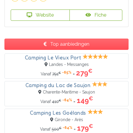
Website
Fiche
Top aanbiedingen
Camping Le Vieux Port
Landes - Messanges
€
279
-65%
€
=
Vanaf
791
Camping du Lac de Saujon
Charente-Maritime - Saujon
€
149
-64%
€
=
Vanaf
410
Camping Les Goélands
Gironde - Arès
€
179
-64%
€
=
Vanaf
500