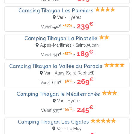
Camping Tikayan Les Palmiers
Var - Hyères
€
239
-58%
€
=
Vanaf
574
Camping Tikayan La Pinatelle
Alpes-Maritimes - Saint-Auban
€
189
-57%
€
=
Vanaf
441
Camping Tikayan la Vallée du Paradis
Var - Agay (Saint-Raphaël)
€
269
-56%
€
=
Vanaf
616
Camping Tikayan le Méditerranée
Var - Hyères
€
245
-55%
€
=
Vanaf
539
Camping Tikayan Les Cigales
Var - Le Muy