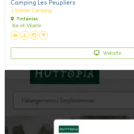
Camping Les Peupliers
3 Sterren Camping
Tinténiac
Ille-et-Vilaine
Website