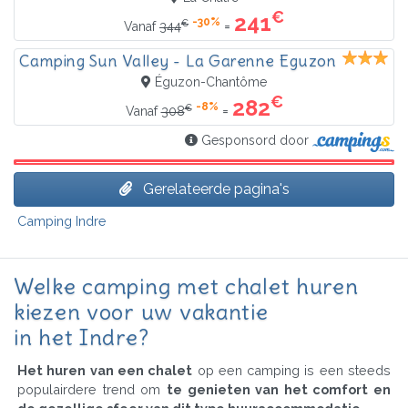
€
241
-30%
€
=
Vanaf
344
Camping Sun Valley - La Garenne Eguzon
Éguzon-Chantôme
€
282
-8%
€
=
Vanaf
308
Gesponsord door
Gerelateerde pagina's
Camping Indre
Welke camping met chalet huren
kiezen voor uw vakantie
in het Indre?
Het huren van een chalet
op een camping is een steeds
populairdere trend om
te genieten van het comfort en