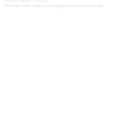
voorbehouden - v12.12.0
De naam "HPA Guide" is een geregistreerd handelsmerk.