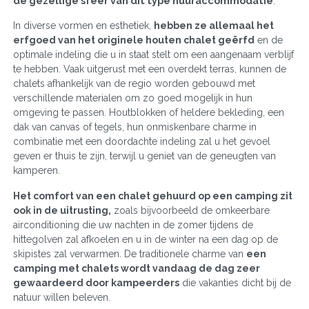
de gezellige sfeer van dit type huuraccommodatie
.
In diverse vormen en esthetiek,
hebben ze allemaal het
erfgoed van het originele houten chalet geërfd
en de
optimale indeling die u in staat stelt om een aangenaam verblijf
te hebben. Vaak uitgerust met een overdekt terras, kunnen de
chalets afhankelijk van de regio worden gebouwd met
verschillende materialen om zo goed mogelijk in hun
omgeving te passen. Houtblokken of heldere bekleding, een
dak van canvas of tegels, hun onmiskenbare charme in
combinatie met een doordachte indeling zal u het gevoel
geven er thuis te zijn, terwijl u geniet van de geneugten van
kamperen.
Het comfort van een chalet gehuurd op een camping zit
ook in de uitrusting,
zoals bijvoorbeeld de omkeerbare
airconditioning die uw nachten in de zomer tijdens de
hittegolven zal afkoelen en u in de winter na een dag op de
skipistes zal verwarmen. De traditionele charme van
een
camping met chalets wordt vandaag de dag zeer
gewaardeerd door kampeerders
die vakanties dicht bij de
natuur willen beleven.