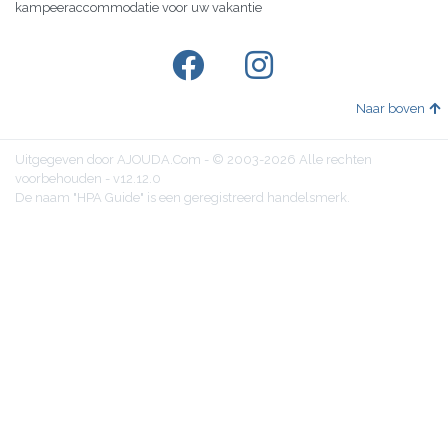
kampeeraccommodatie voor uw vakantie
Naar boven
Uitgegeven door AJOUDA.Com - © 2003-2026 Alle rechten
voorbehouden - v12.12.0
De naam "HPA Guide" is een geregistreerd handelsmerk.