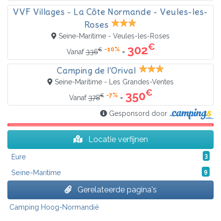
VVF Villages - La Côte Normande - Veules-les-
Roses
Seine-Maritime - Veules-les-Roses
€
302
-10%
€
=
Vanaf
336
Camping de l'Orival
Seine-Maritime - Les Grandes-Ventes
€
350
-7%
€
=
Vanaf
378
Gesponsord door
Locatie verfijnen
Eure
3
Seine-Maritime
9
Gerelateerde pagina's
Camping Hoog-Normandië