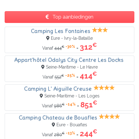
Top aanbiedingen
Camping Les Fontaines
Eure - Ivry-la-Bataille
€
312
-30%
€
=
Vanaf
444
Appart'hôtel Odalys City Centre Les Docks
Seine-Maritime - Le Havre
€
414
-25%
€
=
Vanaf
552
Camping L' Aiguille Creuse
Seine-Maritime - Les Loges
€
851
-14%
€
=
Vanaf
986
Camping Chateau de Bouafles
Eure - Bouafles
€
244
-13%
€
=
Vanaf
280