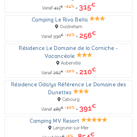
€
315
-24%
€
=
Vanaf
413
Camping Le Riva Bella
Ouistreham
€
256
-22%
€
=
Vanaf
330
Résidence Le Domaine de la Corniche -
Vacancéole
Auberville
€
210
-20%
€
=
Vanaf
262
Résidence Odalys Référence Le Domaine des
Dunettes
Cabourg
€
391
-20%
€
=
Vanaf
489
Camping MV Resort
Langrune-sur-Mer
€
854
-5%
€