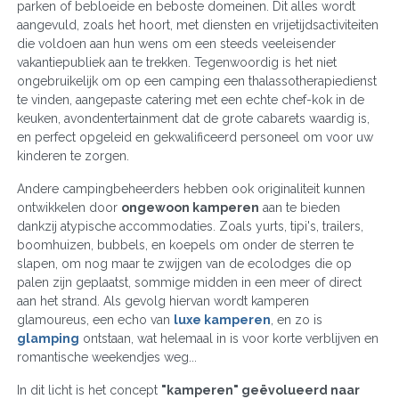
parken of bebloeide en beboste domeinen. Dit alles wordt
aangevuld, zoals het hoort, met diensten en vrijetijdsactiviteiten
die voldoen aan hun wens om een steeds veeleisender
vakantiepubliek aan te trekken. Tegenwoordig is het niet
ongebruikelijk om op een camping een thalassotherapiedienst
te vinden, aangepaste catering met een echte chef-kok in de
keuken, avondentertainment dat de grote cabarets waardig is,
en perfect opgeleid en gekwalificeerd personeel om voor uw
kinderen te zorgen.
Andere campingbeheerders hebben ook originaliteit kunnen
ontwikkelen door
ongewoon kamperen
aan te bieden
dankzij atypische accommodaties. Zoals yurts, tipi's, trailers,
boomhuizen, bubbels, en koepels om onder de sterren te
slapen, om nog maar te zwijgen van de ecolodges die op
palen zijn geplaatst, sommige midden in een meer of direct
aan het strand. Als gevolg hiervan wordt kamperen
glamoureus, een echo van
luxe kamperen
, en zo is
glamping
ontstaan, wat helemaal in is voor korte verblijven en
romantische weekendjes weg...
In dit licht is het concept
"kamperen" geëvolueerd naar