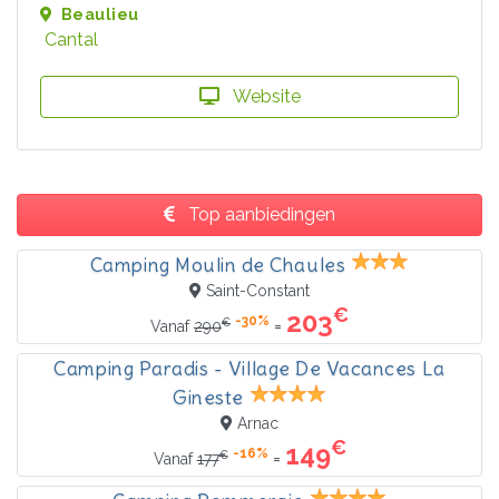
Beaulieu
Cantal
Website
Top aanbiedingen
Camping Moulin de Chaules
Saint-Constant
€
203
-30%
€
=
Vanaf
290
Camping Paradis - Village De Vacances La
Gineste
Arnac
€
149
-16%
€
=
Vanaf
177