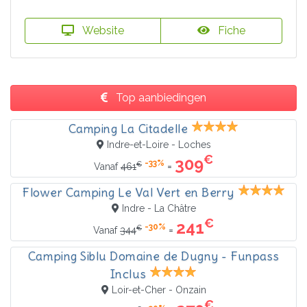
Website
Fiche
Top aanbiedingen
Camping La Citadelle
Indre-et-Loire - Loches
€
309
-33%
€
=
Vanaf
461
Flower Camping Le Val Vert en Berry
Indre - La Châtre
€
241
-30%
€
=
Vanaf
344
Camping Siblu Domaine de Dugny - Funpass
Inclus
Loir-et-Cher - Onzain
€