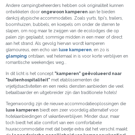
Andere campingbeheerders hebben ook originaliteit kunnen
ontwikkelen door
ongewoon kamperen
aan te bieden
dankzij atypische accommodaties. Zoals yurts, tipi's, trailers,
boomhuizen, bubbels, en koepels om onder de sterren te
slapen, om nog maar te zwijgen van de ecolodges die op
palen zijn geplaatst, sommige midden in een meer of direct
aan het strand. Als gevolg hiervan wordt kamperen
glamoureus, een echo van
luxe kamperen
, en zo is
glamping
ontstaan, wat helemaal in is voor korte verblijven en
romantische weekendjes weg...
In dit licht is het concept
"kamperen" geëvolueerd naar
"buitenhospitaliteit"
met etablissementen die
vrijetijdsactiviteiten en een reeks diensten aanbieden die veel
betaalbaarder en uitgebreider zijn dan traditionele hotels!
Tegenwoordig zijn de nieuwe accommodatieoplossingen die
luxe kamperen
biedt een zeer voordelig alternatief voor
hotelaanbiedingen of vakantieverblijven. Minder duur, maar
toch biedt het alle comfort van een comfortabele
huuraccommodatie met dat beetje extra dat het verschil maakt: