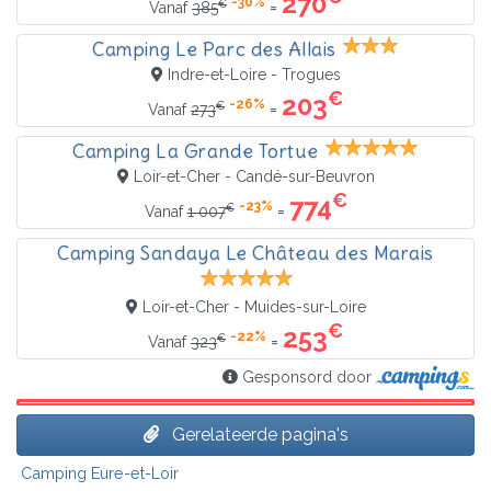
270
-30%
€
=
Vanaf
385
Camping Le Parc des Allais
Indre-et-Loire - Trogues
€
203
-26%
€
=
Vanaf
273
Camping La Grande Tortue
Loir-et-Cher - Candé-sur-Beuvron
€
774
-23%
€
=
Vanaf
1 007
Camping Sandaya Le Château des Marais
Loir-et-Cher - Muides-sur-Loire
€
253
-22%
€
=
Vanaf
323
Gesponsord door
Gerelateerde pagina's
Camping Eure-et-Loir