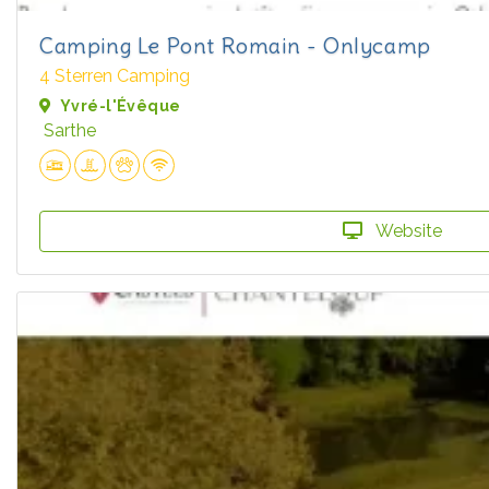
Camping Le Pont Romain - Onlycamp
4 Sterren Camping
Yvré-l'Évêque
Sarthe
Website