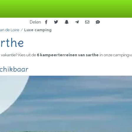
Delen
an de Loire
Luxe camping
rthe
vakantie? Kies uit de
6 kampeerterreinen van sarthe
in onze campingva
schikbaar