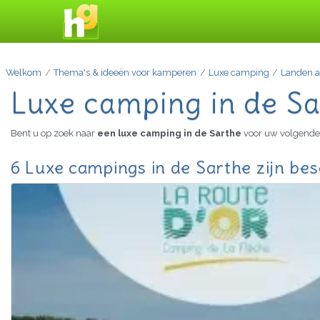
Welkom
Thema's & ideeën voor kamperen
Luxe camping
Landen a
Luxe camping in de Sa
Bent u op zoek naar
een luxe camping in de Sarthe
voor uw volgende 
6 Luxe campings in de Sarthe zijn be