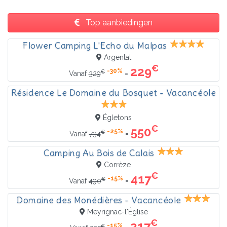
Top aanbiedingen
Flower Camping L'Echo du Malpas
Argentat
€
229
-30%
€
=
Vanaf
329
Résidence Le Domaine du Bosquet - Vacancéole
Égletons
€
550
-25%
€
=
Vanaf
734
Camping Au Bois de Calais
Corrèze
€
417
-15%
€
=
Vanaf
490
Domaine des Monédières - Vacancéole
Meyrignac-l'Église
€
217
-15%
€