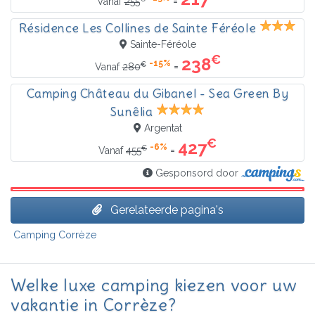
=
Vanaf
255
Résidence Les Collines de Sainte Féréole
Sainte-Féréole
€
238
-15%
€
=
Vanaf
280
Camping Château du Gibanel - Sea Green By
Sunêlia
Argentat
€
427
-6%
€
=
Vanaf
455
Gesponsord door
Gerelateerde pagina's
Camping Corrèze
Welke luxe camping kiezen voor uw
vakantie in Corrèze?