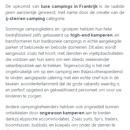
De opkomst van
luxe campings in Frankrijk
is de laatste
jaren aanzienlijk geweest, met name door de creatie van de
5-sterren camping
categorie.
Sommige campingketens en -groepen hebben hun hele
bedrijfsbeleid zelfs gebaseerd op
high-end kamperen
, en
transformeren hun traditionele campings in echte aangelegde
parken of bebloeide en beboste domeinen. Dit alles wordt
aangevuld, zoals het hoort, met diensten en vrijetijdsactiviteiten
die voldoen aan hun wens om een steeds veeleisender
vakantiepubliek aan te trekken. Tegenwoordig is het niet
ongebruikelijk om op een camping een thalassotherapiedienst
te vinden, aangepaste catering met een echte chef-kok in de
keuken, avondentertainment dat de grote cabarets waardig is,
en perfect opgeleid en gekwalificeerd personeel om voor uw
kinderen te zorgen.
Andere campingbeheerders hebben ook originaliteit kunnen
ontwikkelen door
ongewoon kamperen
aan te bieden
dankzij atypische accommodaties. Zoals yurts, tipi's, trailers,
boomhuizen, bubbels, en koepels om onder de sterren te