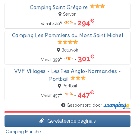
Camping Saint Grégoire
Servon
€
294
-30%
€
=
Vanaf
420
Camping Les Pommiers du Mont Saint Michel
Beauvoir
€
301
-25%
€
=
Vanaf
399
VVF Villages - Les îles Anglo-Normandes -
Portbail
Portbail
€
447
-10%
€
=
Vanaf
497
Gesponsord door
Gerelateerde pagina's
Camping Manche