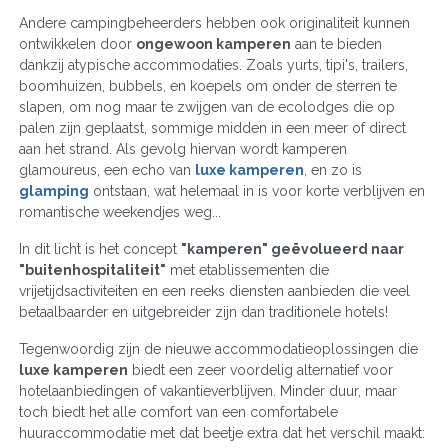
Andere campingbeheerders hebben ook originaliteit kunnen
ontwikkelen door
ongewoon kamperen
aan te bieden
dankzij atypische accommodaties. Zoals yurts, tipi's, trailers,
boomhuizen, bubbels, en koepels om onder de sterren te
slapen, om nog maar te zwijgen van de ecolodges die op
palen zijn geplaatst, sommige midden in een meer of direct
aan het strand. Als gevolg hiervan wordt kamperen
glamoureus, een echo van
luxe kamperen
, en zo is
glamping
ontstaan, wat helemaal in is voor korte verblijven en
romantische weekendjes weg...
In dit licht is het concept
"kamperen" geëvolueerd naar
"buitenhospitaliteit"
met etablissementen die
vrijetijdsactiviteiten en een reeks diensten aanbieden die veel
betaalbaarder en uitgebreider zijn dan traditionele hotels!
Tegenwoordig zijn de nieuwe accommodatieoplossingen die
luxe kamperen
biedt een zeer voordelig alternatief voor
hotelaanbiedingen of vakantieverblijven. Minder duur, maar
toch biedt het alle comfort van een comfortabele
huuraccommodatie met dat beetje extra dat het verschil maakt: