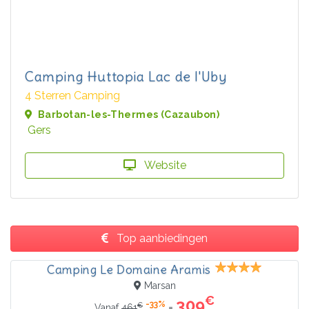
Camping Huttopia Lac de l'Uby
4 Sterren Camping
Barbotan-les-Thermes (Cazaubon)
Gers
Website
Top aanbiedingen
Camping Le Domaine Aramis
Marsan
€
309
-33%
€
=
Vanaf
461