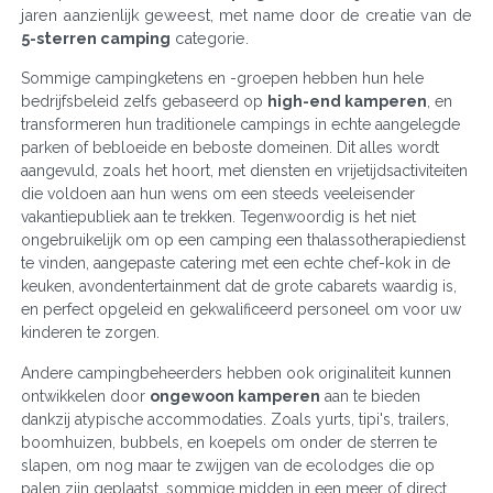
jaren aanzienlijk geweest, met name door de creatie van de
5-sterren camping
categorie.
Sommige campingketens en -groepen hebben hun hele
bedrijfsbeleid zelfs gebaseerd op
high-end kamperen
, en
transformeren hun traditionele campings in echte aangelegde
parken of bebloeide en beboste domeinen. Dit alles wordt
aangevuld, zoals het hoort, met diensten en vrijetijdsactiviteiten
die voldoen aan hun wens om een steeds veeleisender
vakantiepubliek aan te trekken. Tegenwoordig is het niet
ongebruikelijk om op een camping een thalassotherapiedienst
te vinden, aangepaste catering met een echte chef-kok in de
keuken, avondentertainment dat de grote cabarets waardig is,
en perfect opgeleid en gekwalificeerd personeel om voor uw
kinderen te zorgen.
Andere campingbeheerders hebben ook originaliteit kunnen
ontwikkelen door
ongewoon kamperen
aan te bieden
dankzij atypische accommodaties. Zoals yurts, tipi's, trailers,
boomhuizen, bubbels, en koepels om onder de sterren te
slapen, om nog maar te zwijgen van de ecolodges die op
palen zijn geplaatst, sommige midden in een meer of direct