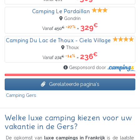
Camping Le Pardaillan
Gondrin
€
329
-27%
€
=
Vanaf
450
Camping Du Lac de Thoux - Ciela Village
Thoux
€
236
-14%
€
=
Vanaf
274
Gesponsord door
Gerelateerde pagina's
Camping Gers
Welke luxe camping kiezen voor uw
vakantie in de Gers?
De opkomst van
luxe campings in Frankrijk
is de laatste