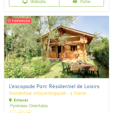
Website
Fiche
TOPKEUZE
L'escapade Parc Résidentiel de Loisirs
Residentieel ontspanningspark - 4 Sterren
Estavar
Pyrénées-Orientales