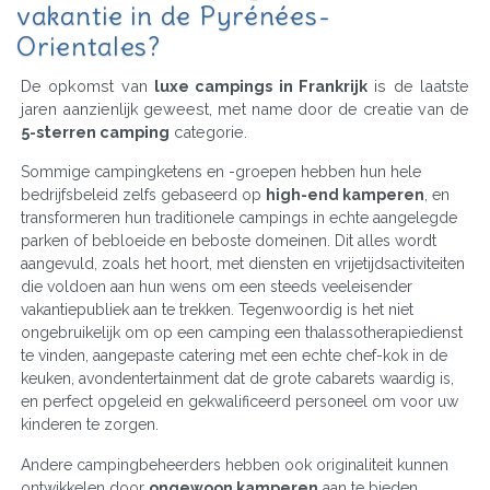
vakantie in de Pyrénées-
Orientales?
De opkomst van
luxe campings in Frankrijk
is de laatste
jaren aanzienlijk geweest, met name door de creatie van de
5-sterren camping
categorie.
Sommige campingketens en -groepen hebben hun hele
bedrijfsbeleid zelfs gebaseerd op
high-end kamperen
, en
transformeren hun traditionele campings in echte aangelegde
parken of bebloeide en beboste domeinen. Dit alles wordt
aangevuld, zoals het hoort, met diensten en vrijetijdsactiviteiten
die voldoen aan hun wens om een steeds veeleisender
vakantiepubliek aan te trekken. Tegenwoordig is het niet
ongebruikelijk om op een camping een thalassotherapiedienst
te vinden, aangepaste catering met een echte chef-kok in de
keuken, avondentertainment dat de grote cabarets waardig is,
en perfect opgeleid en gekwalificeerd personeel om voor uw
kinderen te zorgen.
Andere campingbeheerders hebben ook originaliteit kunnen
ontwikkelen door
ongewoon kamperen
aan te bieden