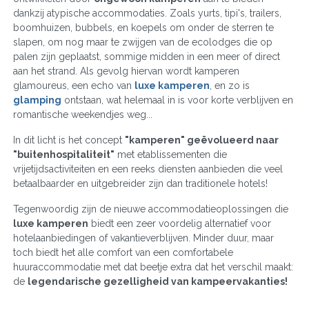
dankzij atypische accommodaties. Zoals yurts, tipi's, trailers,
boomhuizen, bubbels, en koepels om onder de sterren te
slapen, om nog maar te zwijgen van de ecolodges die op
palen zijn geplaatst, sommige midden in een meer of direct
aan het strand. Als gevolg hiervan wordt kamperen
glamoureus, een echo van
luxe kamperen
, en zo is
glamping
ontstaan, wat helemaal in is voor korte verblijven en
romantische weekendjes weg...
In dit licht is het concept
"kamperen" geëvolueerd naar
"buitenhospitaliteit"
met etablissementen die
vrijetijdsactiviteiten en een reeks diensten aanbieden die veel
betaalbaarder en uitgebreider zijn dan traditionele hotels!
Tegenwoordig zijn de nieuwe accommodatieoplossingen die
luxe kamperen
biedt een zeer voordelig alternatief voor
hotelaanbiedingen of vakantieverblijven. Minder duur, maar
toch biedt het alle comfort van een comfortabele
huuraccommodatie met dat beetje extra dat het verschil maakt:
de
legendarische gezelligheid van kampeervakanties!