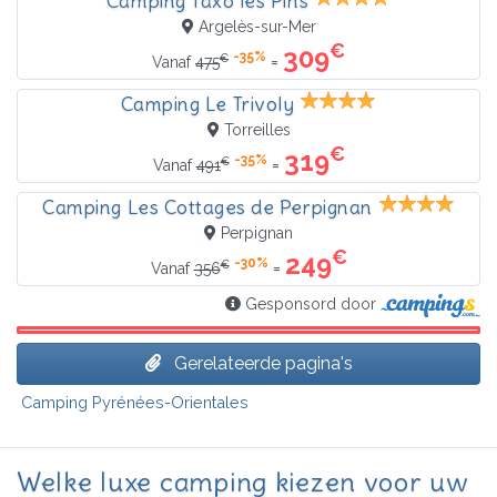
Camping Taxo les Pins
Argelès-sur-Mer
€
309
-35%
€
=
Vanaf
475
Camping Le Trivoly
Torreilles
€
319
-35%
€
=
Vanaf
491
Camping Les Cottages de Perpignan
Perpignan
€
249
-30%
€
=
Vanaf
356
Gesponsord door
Gerelateerde pagina's
Camping Pyrénées-Orientales
Welke luxe camping kiezen voor uw