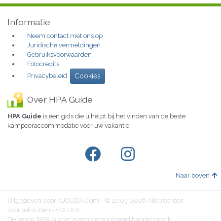
Informatie
Neem contact met ons op
Juridische vermeldingen
Gebruiksvoorwaarden
Fotocredits
Privacybeleid
Cookies
Over HPA Guide
HPA Guide
is een gids die u helpt bij het vinden van de beste
kampeeraccommodatie voor uw vakantie
Naar boven
Uitgegeven door AJOUDA.Com - © 2003-2026 Alle rechten
voorbehouden - v12.12.0
De naam "HPA Guide" is een geregistreerd handelsmerk.