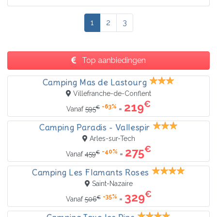
1
2
3
Top aanbiedingen
Camping Mas de Lastourg
Villefranche-de-Conflent
€
219
-63%
€
=
Vanaf
595
Camping Paradis - Vallespir
Arles-sur-Tech
€
275
-40%
€
=
Vanaf
459
Camping Les Flamants Roses
Saint-Nazaire
€
329
-35%
€
=
Vanaf
506