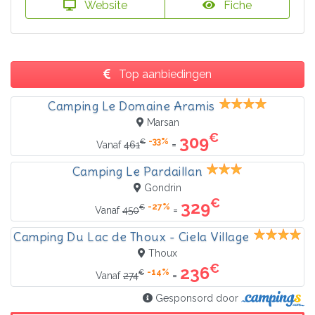
Website
Fiche
Top aanbiedingen
Camping Le Domaine Aramis
Marsan
€
309
-33%
€
=
Vanaf
461
Camping Le Pardaillan
Gondrin
€
329
-27%
€
=
Vanaf
450
Camping Du Lac de Thoux - Ciela Village
Thoux
€
236
-14%
€
=
Vanaf
274
Gesponsord door